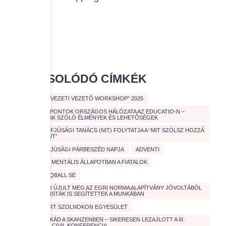
Hírlevelek
KAPCSOLÓDÓ CÍMKÉK
"CIVIL SZERVEZETI VEZETŐ WORKSHOP" 2025
A CIVIL KÖZPONTOK ORSZÁGOS HÁLÓZATA AZ EDUCATIO-N –
FIATALOKNAK SZÓLÓ ÉLMÉNYEK ÉS LEHETŐSÉGEK
A NEMZETI IFJÚSÁGI TANÁCS (NIT) FOLYTATJA A “MIT SZÓLSZ HOZZÁ
ROADSHOWT”
A VÁROSI IFJÚSÁGI PÁRBESZÉD NAPJA
ADVENTI
AGGASZTÓ MENTÁLIS ÁLLAPOTBAN A FIATALOK
ARENDA TEQBALL SE
AÚJABB PAD ÚJULT MEG AZ EGRI NORMA ALAPÍTVÁNY JÓVOLTÁBÓL
– EGYETEMISTÁK IS SEGÍTETTEK A MUNKÁBAN
AUTISTÁKÉRT SZOLNOKON EGYESÜLET
CIVIL KAVALKÁD A SKANZENBEN – SIKERESEN LEZAJLOTT A III.
ORSZÁGOS CIVIL KONFERENCIA