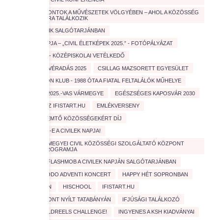
CIVIL KÖZPONTOK A MŰVÉSZETEK VÖLGYÉBEN – AHOL A KÖZÖSSÉG
ÉS A KULTÚRA TALÁLKOZIK
CIVIL MOZAIK SALGÓTARJÁNBAN
CIVILEK NAPJA – „CIVIL ÉLETKÉPEK 2025.” - FOTÓPÁLYÁZAT
COOLTÚRA - KÖZÉPISKOLAI VETÉLKEDŐ
CSERKÉSZ VÉRADÁS 2025
CSILLAG MAZSORETT EGYESÜLET
D
EDISON KLUB - 1988 ÓTA A FIATAL FELTALÁLÓK MŰHELYE
EDUCATIO 2025.-VAS VÁRMEGYE
EGÉSZSÉGES KAPOSVÁR 2030
ELINDULT AZ IFISTART.HU
EMLÉKVERSENY
ÉRTÉKTEREMTŐ KÖZÖSSÉGEKÉRT DÍJ
FEBRUÁR 1.-E A CIVILEK NAPJA!
FEJÉR VÁRMEGYEI CIVIL KÖZÖSSÉGI SZOLGÁLTATÓ KÖZPONT
SZAKMAI PROGRAMJA
FEZEN
FLASHMOB A CIVILEK NAPJÁN SALGÓTARJÁNBAN
GONDOSKODO ADVENTI KONCERT
HAPPY HÉT SOPRONBAN
HASZNOSAN
HISCHOOL
IFISTART.HU
IFJÚSÁGI PONT NYÍLT TATABÁNYÁN
IFJÚSÁGI TALÁLKOZÓ
INDUL A ZÖLDREELS CHALLENGE!
INGYENES A KSH KIADVÁNYAI