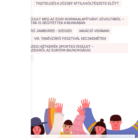
TISZTA VÍZ
TISZTELGÉS A JÓZSEF ATTILA KÖLTÉSZETE ELŐTT
TÚRÁZÁS
ÚJABB PAD ÚJULT MEG AZ EGRI NORMA ALAPÍTVÁNY JÓVOLTÁBÓL –
EGYETEMISTÁK IS SEGÍTETTEK A MUNKÁBAN
V. TANÉVZÁRÓ JAMBOREE - SZEGED
VAKÁCIÓ VIDÁMAN
VÉRADÁS
VIII. TANÉVZÁRÓ FESZTIVÁL KECSKEMÉTEN
ZALAEGERSZEGI KÉTKERÉK SPORTEGYESÜLET –
ZALAEGERSZEGRŐL AZ EURÓPA-BAJNOKSÁGIG
ZÖLD JÖVŐ