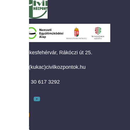
Székesfehérvár, Rákóczi út 25.
info(kukac)civilkozpontok.hu
+36 30 617 3292
MENÜ
Rólunk