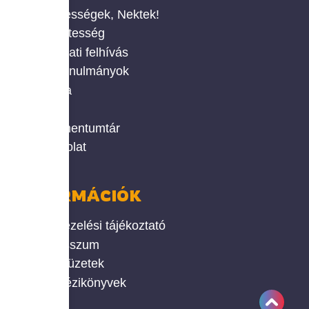
Érdekességek, Nektek!
Önkéntesség
Pályázati felhívás
Civil tanulmányok
Galéria
Hírek
Dokumentumtár
Kapcsolat
INFORMÁCIÓK
Adatkezelési tájékoztató
Impresszum
Okos füzetek
Civil kézikönyvek