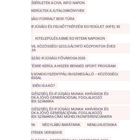
IZGALMAS KÍSÉRLETEK A CIVIL INFO NAPON
JÓ HELYRE KERÜLTEK A JUTALOMKÖNYVEK
JÓTÉKONYSÁGI FORRALT BOR-TÚRA
KATOLIKUS IFJÚSÁGI ÉS FELNŐTTKÉPZÉSI EGYESÜLET (KIFE) 30
ÉVES
KIÁLLÍTÁS
KITELEPÜLÉS A BME EGYETEMI NAPOKON
KÜLHONI CIVIL KÖZÖSSÉGI SZOLGÁLTATÓ KÖZPONTOK ÉVES
TALÁLKOZÓJA
MAGYARORSZÁG IFJÚSÁGI FŐVÁROSA 2026
MEGHIRDETÉSRE KERÜL A HISZEK BENNED SPORT PROGRAM
MEGÚJULT A SOMOGYSZENTPÁLI BUSZMEGÁLLÓ – KÖZÖSSÉGI
ÖSSZEFOGÁSSAL
MENŐ VOLT IDÉN IS A KÖ7
MENTÁLIS EGÉSZSÉG ÉS IFJÚSÁGI MUNKA: KIHÍVÁSOK ÉS
MEGOLDÁSOK A JÖVŐ GENERÁCIÓIVAL FOGLALKOZÓ
SZAKEMBEREK SZÁMÁRA
MENTÁLIS EGÉSZSÉG ÉS IFJÚSÁGI MUNKA: KIHÍVÁSOK ÉS
MEGOLDÁSOK A JÖVŐ GENERÁCIÓIVAL FOGLALKOZÓ
SZAKEMBEREK SZÁMÁRA CÍMŰ MŰHELYKONFERENCIÁNKRA
MENTŐKUTYA
NÉGYLÁBÚ BARÁTAINK
NEMLUXUSTASKA
NEMZETI ÉRTÉKEK VERSENYE