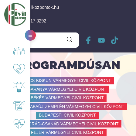
info@civilkozpontok.hu
+36 30 617 3292
Rólunk
PROGRAMDÚSAN
Együttműködő partnereink
BÁCS-KISKUN VÁRMEGYEI CIVIL KÖZPONT
BARANYA VÁRMEGYEI CIVIL KÖZPONT
Érdekességek, Nektek!
BÉKÉS VÁRMEGYEI CIVIL KÖZPONT
BORSOD-ABAÚJ-ZEMPLÉN VÁRMEGYEI CIVIL KÖZPONT
Pályázati felhívás
BUDAPESTI CIVIL KÖZPONT
CSONGRÁD-CSANÁD VÁRMEGYEI CIVIL KÖZPONT
Önkéntesség
FEJÉR VÁRMEGYEI CIVIL KÖZPONT