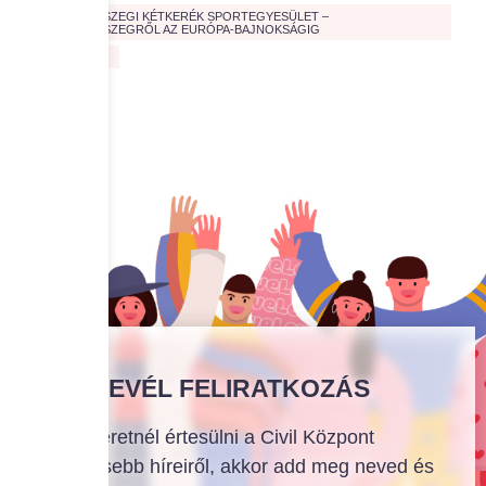
ZALAEGERSZEGI KÉTKERÉK SPORTEGYESÜLET –
ZALAEGERSZEGRŐL AZ EURÓPA-BAJNOKSÁGIG
ZÖLD JÖVŐ
HÍRLEVÉL FELIRATKOZÁS
Ha szeretnél értesülni a Civil Központ
legfrissebb híreiről, akkor add meg neved és