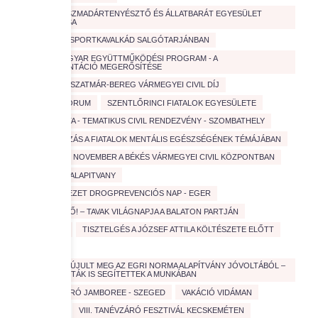
SAVARIA DÍSZMADÁRTENYÉSZTŐ ÉS ÁLLATBARÁT EGYESÜLET
BEMUTATÁSA
SPORT
SPORTKAVALKÁD SALGÓTARJÁNBAN
SVÁJCI-MAGYAR EGYÜTTMŰKÖDÉSI PROGRAM - A
PÁLYAORIENTÁCIÓ MEGERŐSÍTÉSE
SZABOLCS-SZATMÁR-BEREG VÁRMEGYEI CIVIL DÍJ
SZAKMAI FORUM
SZENTLŐRINCI FIATALOK EGYESÜLETE
SZOCIOSÉTA - TEMATIKUS CIVIL RENDEZVÉNY - SZOMBATHELY
TANÁCSKOZÁS A FIATALOK MENTÁLIS EGÉSZSÉGÉNEK TÉMÁJÁBAN
TARTALMAS NOVEMBER A BÉKÉS VÁRMEGYEI CIVIL KÖZPONTBAN
TESZ VESZ ALAPITVANY
TISZTA ÉLVEZET DROGPREVENCIÓS NAP - EGER
TISZTA JÖVŐ! – TAVAK VILÁGNAPJA A BALATON PARTJÁN
TISZTA VÍZ
TISZTELGÉS A JÓZSEF ATTILA KÖLTÉSZETE ELŐTT
TÚRÁZÁS
ÚJABB PAD ÚJULT MEG AZ EGRI NORMA ALAPÍTVÁNY JÓVOLTÁBÓL –
EGYETEMISTÁK IS SEGÍTETTEK A MUNKÁBAN
V. TANÉVZÁRÓ JAMBOREE - SZEGED
VAKÁCIÓ VIDÁMAN
VÉRADÁS
VIII. TANÉVZÁRÓ FESZTIVÁL KECSKEMÉTEN