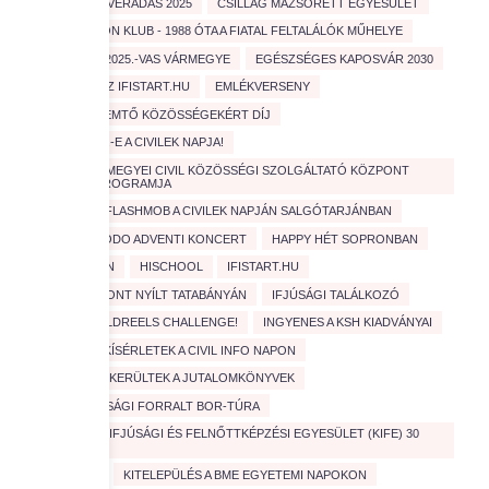
CSERKÉSZ VÉRADÁS 2025
CSILLAG MAZSORETT EGYESÜLET
D
EDISON KLUB - 1988 ÓTA A FIATAL FELTALÁLÓK MŰHELYE
EDUCATIO 2025.-VAS VÁRMEGYE
EGÉSZSÉGES KAPOSVÁR 2030
ELINDULT AZ IFISTART.HU
EMLÉKVERSENY
ÉRTÉKTEREMTŐ KÖZÖSSÉGEKÉRT DÍJ
FEBRUÁR 1.-E A CIVILEK NAPJA!
FEJÉR VÁRMEGYEI CIVIL KÖZÖSSÉGI SZOLGÁLTATÓ KÖZPONT
SZAKMAI PROGRAMJA
FEZEN
FLASHMOB A CIVILEK NAPJÁN SALGÓTARJÁNBAN
GONDOSKODO ADVENTI KONCERT
HAPPY HÉT SOPRONBAN
HASZNOSAN
HISCHOOL
IFISTART.HU
IFJÚSÁGI PONT NYÍLT TATABÁNYÁN
IFJÚSÁGI TALÁLKOZÓ
INDUL A ZÖLDREELS CHALLENGE!
INGYENES A KSH KIADVÁNYAI
IZGALMAS KÍSÉRLETEK A CIVIL INFO NAPON
JÓ HELYRE KERÜLTEK A JUTALOMKÖNYVEK
JÓTÉKONYSÁGI FORRALT BOR-TÚRA
KATOLIKUS IFJÚSÁGI ÉS FELNŐTTKÉPZÉSI EGYESÜLET (KIFE) 30
ÉVES
KIÁLLÍTÁS
KITELEPÜLÉS A BME EGYETEMI NAPOKON