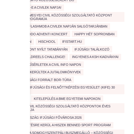
FEBRUÁR 1.-E A CIVILEK NAPJA!
FEJÉR VÁRMEGYEI CIVIL KÖZÖSSÉGI SZOLGÁLTATÓ KÖZPONT
SZAKMAI PROGRAMJA
FEZEN
FLASHMOB A CIVILEK NAPJÁN SALGÓTARJÁNBAN
GONDOSKODO ADVENTI KONCERT
HAPPY HÉT SOPRONBAN
HASZNOSAN
HISCHOOL
IFISTART.HU
IFJÚSÁGI PONT NYÍLT TATABÁNYÁN
IFJÚSÁGI TALÁLKOZÓ
INDUL A ZÖLDREELS CHALLENGE!
INGYENES A KSH KIADVÁNYAI
IZGALMAS KÍSÉRLETEK A CIVIL INFO NAPON
JÓ HELYRE KERÜLTEK A JUTALOMKÖNYVEK
JÓTÉKONYSÁGI FORRALT BOR-TÚRA
KATOLIKUS IFJÚSÁGI ÉS FELNŐTTKÉPZÉSI EGYESÜLET (KIFE) 30
ÉVES
KIÁLLÍTÁS
KITELEPÜLÉS A BME EGYETEMI NAPOKON
KÜLHONI CIVIL KÖZÖSSÉGI SZOLGÁLTATÓ KÖZPONTOK ÉVES
TALÁLKOZÓJA
MAGYARORSZÁG IFJÚSÁGI FŐVÁROSA 2026
MEGHIRDETÉSRE KERÜL A HISZEK BENNED SPORT PROGRAM
MEGÚJULT A SOMOGYSZENTPÁLI BUSZMEGÁLLÓ – KÖZÖSSÉGI