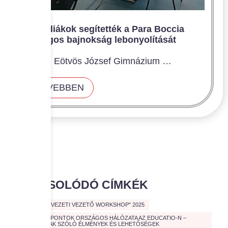
Tatai diákok segítették a Para Boccia
országos bajnokság lebonyolítását
A Tatai Eötvös József Gimnázium …
BŐVEBBEN
KAPCSOLÓDÓ CÍMKÉK
"CIVIL SZERVEZETI VEZETŐ WORKSHOP" 2025
A CIVIL KÖZPONTOK ORSZÁGOS HÁLÓZATA AZ EDUCATIO-N –
FIATALOKNAK SZÓLÓ ÉLMÉNYEK ÉS LEHETŐSÉGEK