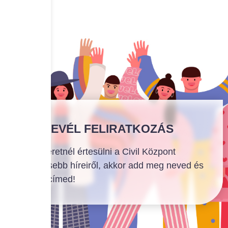
HÍRLEVÉL FELIRATKOZÁS
Ha szeretnél értesülni a Civil Központ
legfrissebb híreiről, akkor add meg neved és
email címed!