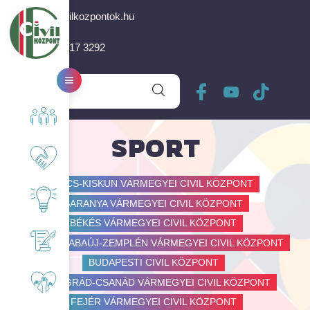
info@civilkozpontok.hu
+36 30 617 3292
Rólunk
SPORT
Együttműködő partnereink
BÁCS-KISKUN VÁRMEGYEI CIVIL KÖZPONT
BARANYA VÁRMEGYEI CIVIL KÖZPONT
Érdekességek, Nektek!
BÉKÉS VÁRMEGYEI CIVIL KÖZPONT
BORSOD-ABAÚJ-ZEMPLÉN VÁRMEGYEI CIVIL KÖZPONT
Pályázati felhívás
BUDAPESTI CIVIL KÖZPONT
CSONGRÁD-CSANÁD VÁRMEGYEI CIVIL KÖZPONT
Önkéntesség
FEJÉR VÁRMEGYEI CIVIL KÖZPONT