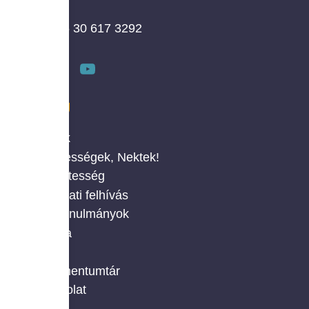
+36 30 617 3292
MENÜ
Rólunk
Érdekességek, Nektek!
Önkéntesség
Pályázati felhívás
Civil tanulmányok
Galéria
Hírek
Dokumentumtár
Kapcsolat