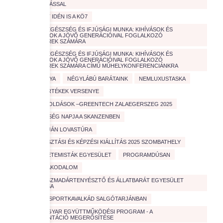
ÖSSZEFOGÁSSAL
MENŐ VOLT IDÉN IS A KÖ7
MENTÁLIS EGÉSZSÉG ÉS IFJÚSÁGI MUNKA: KIHÍVÁSOK ÉS
MEGOLDÁSOK A JÖVŐ GENERÁCIÓIVAL FOGLALKOZÓ
SZAKEMBEREK SZÁMÁRA
MENTÁLIS EGÉSZSÉG ÉS IFJÚSÁGI MUNKA: KIHÍVÁSOK ÉS
MEGOLDÁSOK A JÖVŐ GENERÁCIÓIVAL FOGLALKOZÓ
SZAKEMBEREK SZÁMÁRA CÍMŰ MŰHELYKONFERENCIÁNKRA
MENTŐKUTYA
NÉGYLÁBÚ BARÁTAINK
NEMLUXUSTASKA
NEMZETI ÉRTÉKEK VERSENYE
OKOS MEGOLDÁSOK –GREENTECH ZALAEGERSZEG 2025
ÖNKÉNTESSÉG NAPJA A SKANZENBEN
ŐSEINK ÚTJÁN LOVASTÚRA
PÁLYAVÁLASZTÁSI ÉS KÉPZÉSI KIÁLLÍTÁS 2025 SZOMBATHELY
PÉCSI EGYETEMISTÁK EGYESÜLET
PROGRAMDÚSAN
SÁRKÖZI LAKODALOM
SAVARIA DÍSZMADÁRTENYÉSZTŐ ÉS ÁLLATBARÁT EGYESÜLET
BEMUTATÁSA
SPORT
SPORTKAVALKÁD SALGÓTARJÁNBAN
SVÁJCI-MAGYAR EGYÜTTMŰKÖDÉSI PROGRAM - A
PÁLYAORIENTÁCIÓ MEGERŐSÍTÉSE