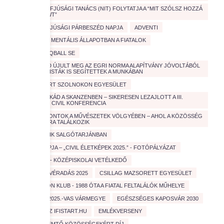
A NEMZETI IFJÚSÁGI TANÁCS (NIT) FOLYTATJA A “MIT SZÓLSZ HOZZÁ
ROADSHOWT”
A VÁROSI IFJÚSÁGI PÁRBESZÉD NAPJA
ADVENTI
AGGASZTÓ MENTÁLIS ÁLLAPOTBAN A FIATALOK
ARENDA TEQBALL SE
AÚJABB PAD ÚJULT MEG AZ EGRI NORMA ALAPÍTVÁNY JÓVOLTÁBÓL
– EGYETEMISTÁK IS SEGÍTETTEK A MUNKÁBAN
AUTISTÁKÉRT SZOLNOKON EGYESÜLET
CIVIL KAVALKÁD A SKANZENBEN – SIKERESEN LEZAJLOTT A III.
ORSZÁGOS CIVIL KONFERENCIA
CIVIL KÖZPONTOK A MŰVÉSZETEK VÖLGYÉBEN – AHOL A KÖZÖSSÉG
ÉS A KULTÚRA TALÁLKOZIK
CIVIL MOZAIK SALGÓTARJÁNBAN
CIVILEK NAPJA – „CIVIL ÉLETKÉPEK 2025.” - FOTÓPÁLYÁZAT
COOLTÚRA - KÖZÉPISKOLAI VETÉLKEDŐ
CSERKÉSZ VÉRADÁS 2025
CSILLAG MAZSORETT EGYESÜLET
D
EDISON KLUB - 1988 ÓTA A FIATAL FELTALÁLÓK MŰHELYE
EDUCATIO 2025.-VAS VÁRMEGYE
EGÉSZSÉGES KAPOSVÁR 2030
ELINDULT AZ IFISTART.HU
EMLÉKVERSENY
ÉRTÉKTEREMTŐ KÖZÖSSÉGEKÉRT DÍJ