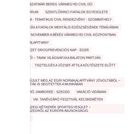
SZABOLCS-SZATMÁR-BEREG VÁRMEGYEI CIVIL DÍJ
SZAKMAI FORUM
SZENTLŐRINCI FIATALOK EGYESÜLETE
SZOCIOSÉTA - TEMATIKUS CIVIL RENDEZVÉNY - SZOMBATHELY
TANÁCSKOZÁS A FIATALOK MENTÁLIS EGÉSZSÉGÉNEK TÉMÁJÁBAN
TARTALMAS NOVEMBER A BÉKÉS VÁRMEGYEI CIVIL KÖZPONTBAN
TESZ VESZ ALAPITVANY
TISZTA ÉLVEZET DROGPREVENCIÓS NAP - EGER
TISZTA JÖVŐ! – TAVAK VILÁGNAPJA A BALATON PARTJÁN
TISZTA VÍZ
TISZTELGÉS A JÓZSEF ATTILA KÖLTÉSZETE ELŐTT
TÚRÁZÁS
ÚJABB PAD ÚJULT MEG AZ EGRI NORMA ALAPÍTVÁNY JÓVOLTÁBÓL –
EGYETEMISTÁK IS SEGÍTETTEK A MUNKÁBAN
V. TANÉVZÁRÓ JAMBOREE - SZEGED
VAKÁCIÓ VIDÁMAN
VÉRADÁS
VIII. TANÉVZÁRÓ FESZTIVÁL KECSKEMÉTEN
ZALAEGERSZEGI KÉTKERÉK SPORTEGYESÜLET –
ZALAEGERSZEGRŐL AZ EURÓPA-BAJNOKSÁGIG
ZÖLD JÖVŐ