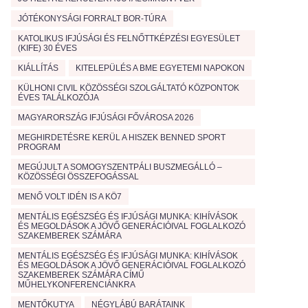
JÓTÉKONYSÁGI FORRALT BOR-TÚRA
KATOLIKUS IFJÚSÁGI ÉS FELNŐTTKÉPZÉSI EGYESÜLET
(KIFE) 30 ÉVES
KIÁLLÍTÁS
KITELEPÜLÉS A BME EGYETEMI NAPOKON
KÜLHONI CIVIL KÖZÖSSÉGI SZOLGÁLTATÓ KÖZPONTOK
ÉVES TALÁLKOZÓJA
MAGYARORSZÁG IFJÚSÁGI FŐVÁROSA 2026
MEGHIRDETÉSRE KERÜL A HISZEK BENNED SPORT
PROGRAM
MEGÚJULT A SOMOGYSZENTPÁLI BUSZMEGÁLLÓ –
KÖZÖSSÉGI ÖSSZEFOGÁSSAL
MENŐ VOLT IDÉN IS A KÖ7
MENTÁLIS EGÉSZSÉG ÉS IFJÚSÁGI MUNKA: KIHÍVÁSOK
ÉS MEGOLDÁSOK A JÖVŐ GENERÁCIÓIVAL FOGLALKOZÓ
SZAKEMBEREK SZÁMÁRA
MENTÁLIS EGÉSZSÉG ÉS IFJÚSÁGI MUNKA: KIHÍVÁSOK
ÉS MEGOLDÁSOK A JÖVŐ GENERÁCIÓIVAL FOGLALKOZÓ
SZAKEMBEREK SZÁMÁRA CÍMŰ
MŰHELYKONFERENCIÁNKRA
MENTŐKUTYA
NÉGYLÁBÚ BARÁTAINK