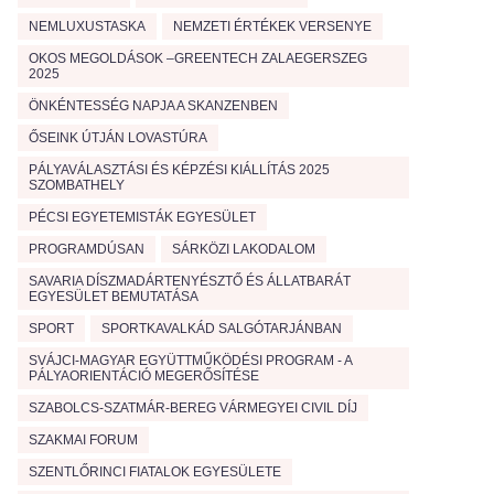
NEMLUXUSTASKA
NEMZETI ÉRTÉKEK VERSENYE
OKOS MEGOLDÁSOK –GREENTECH ZALAEGERSZEG
2025
ÖNKÉNTESSÉG NAPJA A SKANZENBEN
ŐSEINK ÚTJÁN LOVASTÚRA
PÁLYAVÁLASZTÁSI ÉS KÉPZÉSI KIÁLLÍTÁS 2025
SZOMBATHELY
PÉCSI EGYETEMISTÁK EGYESÜLET
PROGRAMDÚSAN
SÁRKÖZI LAKODALOM
SAVARIA DÍSZMADÁRTENYÉSZTŐ ÉS ÁLLATBARÁT
EGYESÜLET BEMUTATÁSA
SPORT
SPORTKAVALKÁD SALGÓTARJÁNBAN
SVÁJCI-MAGYAR EGYÜTTMŰKÖDÉSI PROGRAM - A
PÁLYAORIENTÁCIÓ MEGERŐSÍTÉSE
SZABOLCS-SZATMÁR-BEREG VÁRMEGYEI CIVIL DÍJ
SZAKMAI FORUM
SZENTLŐRINCI FIATALOK EGYESÜLETE