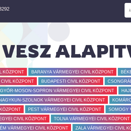
3292
 VESZ ALAPI
IL KÖZPONT
BARANYA VÁRMEGYEI CIVIL KÖZPONT
BÉK
CIVIL KÖZPONT
BUDAPESTI CIVIL KÖZPONT
CSONGRÁD
GYŐR-MOSON-SOPRON VÁRMEGYEI CIVIL KÖZPONT
HAJ
NAGYKUN-SZOLNOK VÁRMEGYEI CIVIL KÖZPONT
KOMÁRO
 KÖZPONT
PEST VÁRMEGYEI CIVIL KÖZPONT
SOMOGY V
GYEI CIVIL KÖZPONT
TOLNA VÁRMEGYEI CIVIL KÖZPONT
ÉM VÁRMEGYEI CIVIL KÖZPONT
ZALA VÁRMEGYEI CIVIL 