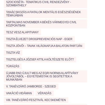
SZOCIOSÉTA - TEMATIKUS CIVIL RENDEZVÉNY -
SZOMBATHELY
TANÁCSKOZÁS A FIATALOK MENTÁLIS EGÉSZSÉGÉNEK
TÉMÁJÁBAN
TARTALMAS NOVEMBER A BÉKÉS VÁRMEGYEI CIVIL
KÖZPONTBAN
TESZ VESZ ALAPITVANY
TISZTA ÉLVEZET DROGPREVENCIÓS NAP - EGER
TISZTA JÖVŐ! – TAVAK VILÁGNAPJA A BALATON PARTJÁN
TISZTA VÍZ
TISZTELGÉS A JÓZSEF ATTILA KÖLTÉSZETE ELŐTT
TÚRÁZÁS
ÚJABB PAD ÚJULT MEG AZ EGRI NORMA ALAPÍTVÁNY
JÓVOLTÁBÓL – EGYETEMISTÁK IS SEGÍTETTEK A
MUNKÁBAN
V. TANÉVZÁRÓ JAMBOREE - SZEGED
VAKÁCIÓ VIDÁMAN
VÉRADÁS
VIII. TANÉVZÁRÓ FESZTIVÁL KECSKEMÉTEN