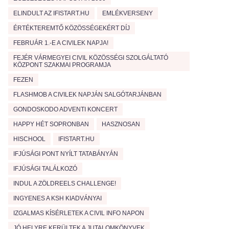
ELINDULT AZ IFISTART.HU
EMLÉKVERSENY
ÉRTÉKTEREMTŐ KÖZÖSSÉGEKÉRT DÍJ
FEBRUÁR 1.-E A CIVILEK NAPJA!
FEJÉR VÁRMEGYEI CIVIL KÖZÖSSÉGI SZOLGÁLTATÓ
KÖZPONT SZAKMAI PROGRAMJA
FEZEN
FLASHMOB A CIVILEK NAPJÁN SALGÓTARJÁNBAN
GONDOSKODO ADVENTI KONCERT
HAPPY HÉT SOPRONBAN
HASZNOSAN
HISCHOOL
IFISTART.HU
IFJÚSÁGI PONT NYÍLT TATABÁNYÁN
IFJÚSÁGI TALÁLKOZÓ
INDUL A ZÖLDREELS CHALLENGE!
INGYENES A KSH KIADVÁNYAI
IZGALMAS KÍSÉRLETEK A CIVIL INFO NAPON
JÓ HELYRE KERÜLTEK A JUTALOMKÖNYVEK