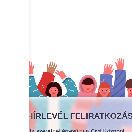
HÍRLEVÉL FELIRATKOZÁ
Ha szeretnél értesülni a Civil Központ