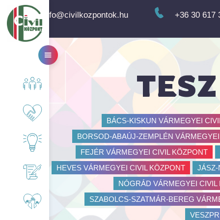
info@civilkozpontok.hu
+36 30 617 
TESZ
Rólunk
Együttműködő partnereink
BÁCS-KISKUN VÁRMEGYEI CIV
BORSOD-ABAÚJ-ZEMPLÉN VÁRMEGYEI 
Érdekességek, Nektek!
FEJÉR VÁRMEGYEI CIVIL KÖZPONT
HEVES VÁRMEGYEI CIVIL KÖZPONT
JÁSZ-
Pályázati felhívás
NÓGRÁD VÁRMEGYEI CIVIL
SZABOLCS-SZATMÁR-BEREG VÁRME
Önkéntesség
VESZPR