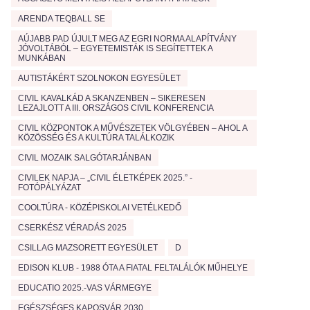
ARENDA TEQBALL SE
AÚJABB PAD ÚJULT MEG AZ EGRI NORMA ALAPÍTVÁNY
JÓVOLTÁBÓL – EGYETEMISTÁK IS SEGÍTETTEK A
MUNKÁBAN
AUTISTÁKÉRT SZOLNOKON EGYESÜLET
CIVIL KAVALKÁD A SKANZENBEN – SIKERESEN
LEZAJLOTT A III. ORSZÁGOS CIVIL KONFERENCIA
CIVIL KÖZPONTOK A MŰVÉSZETEK VÖLGYÉBEN – AHOL A
KÖZÖSSÉG ÉS A KULTÚRA TALÁLKOZIK
CIVIL MOZAIK SALGÓTARJÁNBAN
CIVILEK NAPJA – „CIVIL ÉLETKÉPEK 2025.” -
FOTÓPÁLYÁZAT
COOLTÚRA - KÖZÉPISKOLAI VETÉLKEDŐ
CSERKÉSZ VÉRADÁS 2025
CSILLAG MAZSORETT EGYESÜLET
D
EDISON KLUB - 1988 ÓTA A FIATAL FELTALÁLÓK MŰHELYE
EDUCATIO 2025.-VAS VÁRMEGYE
EGÉSZSÉGES KAPOSVÁR 2030