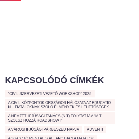
KAPCSOLÓDÓ CÍMKÉK
"CIVIL SZERVEZETI VEZETŐ WORKSHOP" 2025
A CIVIL KÖZPONTOK ORSZÁGOS HÁLÓZATA AZ EDUCATIO-
N – FIATALOKNAK SZÓLÓ ÉLMÉNYEK ÉS LEHETŐSÉGEK
A NEMZETI IFJÚSÁGI TANÁCS (NIT) FOLYTATJA A “MIT
SZÓLSZ HOZZÁ ROADSHOWT”
A VÁROSI IFJÚSÁGI PÁRBESZÉD NAPJA
ADVENTI
AGGASZTÓ MENTÁLIS ÁLLAPOTBAN A FIATALOK