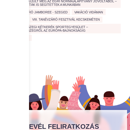
ÚJABB PAD ÚJULT MEG AZ EGRI NORMA ALAPÍTVÁNY JÓVOLTÁBÓL –
EGYETEMISTÁK IS SEGÍTETTEK A MUNKÁBAN
V. TANÉVZÁRÓ JAMBOREE - SZEGED
VAKÁCIÓ VIDÁMAN
VÉRADÁS
VIII. TANÉVZÁRÓ FESZTIVÁL KECSKEMÉTEN
ZALAEGERSZEGI KÉTKERÉK SPORTEGYESÜLET –
ZALAEGERSZEGRŐL AZ EURÓPA-BAJNOKSÁGIG
ZÖLD JÖVŐ
HÍRLEVÉL FELIRATKOZÁS