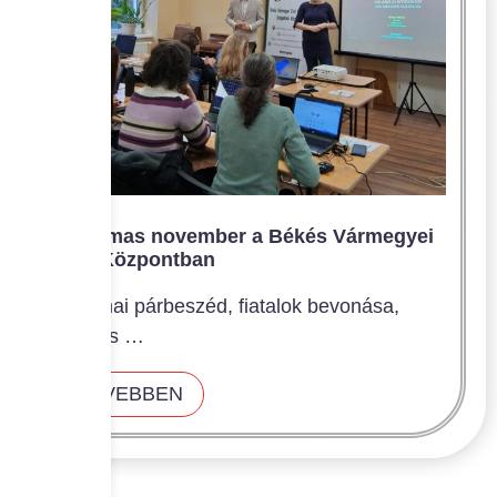
Tartalmas november a Békés Vármegyei
Civil Központban
Szakmai párbeszéd, fiatalok bevonása,
digitális …
BŐVEBBEN