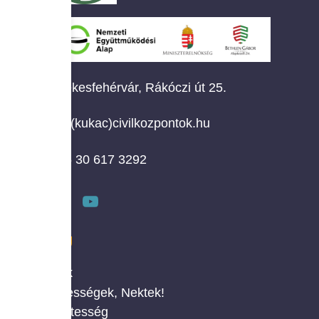
Székesfehérvár, Rákóczi út 25.
info(kukac)civilkozpontok.hu
+36 30 617 3292
MENÜ
Rólunk
Érdekességek, Nektek!
Önkéntesség