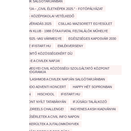
CIVIL MOZAIK SALGÓTARJÁNBAN
CIVILEK NAPJA – „CIVIL ÉLETKÉPEK 2025.” - FOTÓPÁLYÁZAT
COOLTÚRA - KÖZÉPISKOLAI VETÉLKEDŐ
CSERKÉSZ VÉRADÁS 2025
CSILLAG MAZSORETT EGYESÜLET
D
EDISON KLUB - 1988 ÓTA A FIATAL FELTALÁLÓK MŰHELYE
EDUCATIO 2025.-VAS VÁRMEGYE
EGÉSZSÉGES KAPOSVÁR 2030
ELINDULT AZ IFISTART.HU
EMLÉKVERSENY
ÉRTÉKTEREMTŐ KÖZÖSSÉGEKÉRT DÍJ
FEBRUÁR 1.-E A CIVILEK NAPJA!
FEJÉR VÁRMEGYEI CIVIL KÖZÖSSÉGI SZOLGÁLTATÓ KÖZPONT
SZAKMAI PROGRAMJA
FEZEN
FLASHMOB A CIVILEK NAPJÁN SALGÓTARJÁNBAN
GONDOSKODO ADVENTI KONCERT
HAPPY HÉT SOPRONBAN
HASZNOSAN
HISCHOOL
IFISTART.HU
IFJÚSÁGI PONT NYÍLT TATABÁNYÁN
IFJÚSÁGI TALÁLKOZÓ
INDUL A ZÖLDREELS CHALLENGE!
INGYENES A KSH KIADVÁNYAI
IZGALMAS KÍSÉRLETEK A CIVIL INFO NAPON
JÓ HELYRE KERÜLTEK A JUTALOMKÖNYVEK