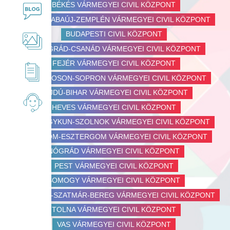
BÉKÉS VÁRMEGYEI CIVIL KÖZPONT
Iskolai közösségi szolgálat
Hírek
BORSOD-ABAÚJ-ZEMPLÉN VÁRMEGYEI CIVIL KÖZPONT
BUDAPESTI CIVIL KÖZPONT
AlaCOOLj!
Galéria
CSONGRÁD-CSANÁD VÁRMEGYEI CIVIL KÖZPONT
FEJÉR VÁRMEGYEI CIVIL KÖZPONT
Dokumentumtár
GYŐR-MOSON-SOPRON VÁRMEGYEI CIVIL KÖZPONT
HAJDÚ-BIHAR VÁRMEGYEI CIVIL KÖZPONT
Civil kézikönyvek
Kapcsolat
HEVES VÁRMEGYEI CIVIL KÖZPONT
JÁSZ-NAGYKUN-SZOLNOK VÁRMEGYEI CIVIL KÖZPONT
KOMÁROM-ESZTERGOM VÁRMEGYEI CIVIL KÖZPONT
Okos füzetek
NÓGRÁD VÁRMEGYEI CIVIL KÖZPONT
PEST VÁRMEGYEI CIVIL KÖZPONT
Civil Érték magazin
SOMOGY VÁRMEGYEI CIVIL KÖZPONT
SZABOLCS-SZATMÁR-BEREG VÁRMEGYEI CIVIL KÖZPONT
Egyéb kiadványok
TOLNA VÁRMEGYEI CIVIL KÖZPONT
VAS VÁRMEGYEI CIVIL KÖZPONT