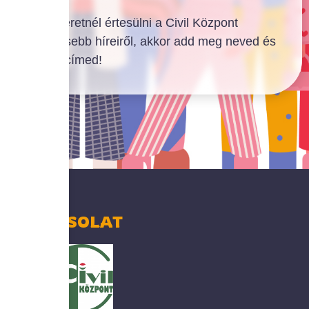
Ha szeretnél értesülni a Civil Központ
legfrissebb híreiről, akkor add meg neved és
email címed!
KAPCSOLAT