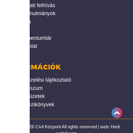
Pályázati felhívás
Civil tanulmányok
Galéria
Hírek
Dokumentumtár
Kapcsolat
INFORMÁCIÓK
Adatkezelési tájékoztató
Impresszum
Okos füzetek
Civil kézikönyvek
1990-2026 Civil Központ All rights reserved | web:
Hedi