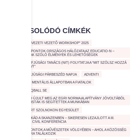
KAPCSOLÓDÓ CÍMKÉK
"CIVIL SZERVEZETI VEZETŐ WORKSHOP" 2025
A CIVIL KÖZPONTOK ORSZÁGOS HÁLÓZATA AZ EDUCATIO-N –
FIATALOKNAK SZÓLÓ ÉLMÉNYEK ÉS LEHETŐSÉGEK
A NEMZETI IFJÚSÁGI TANÁCS (NIT) FOLYTATJA A “MIT SZÓLSZ HOZZÁ
ROADSHOWT”
A VÁROSI IFJÚSÁGI PÁRBESZÉD NAPJA
ADVENTI
AGGASZTÓ MENTÁLIS ÁLLAPOTBAN A FIATALOK
ARENDA TEQBALL SE
AÚJABB PAD ÚJULT MEG AZ EGRI NORMA ALAPÍTVÁNY JÓVOLTÁBÓL
– EGYETEMISTÁK IS SEGÍTETTEK A MUNKÁBAN
AUTISTÁKÉRT SZOLNOKON EGYESÜLET
CIVIL KAVALKÁD A SKANZENBEN – SIKERESEN LEZAJLOTT A III.
ORSZÁGOS CIVIL KONFERENCIA
CIVIL KÖZPONTOK A MŰVÉSZETEK VÖLGYÉBEN – AHOL A KÖZÖSSÉG
ÉS A KULTÚRA TALÁLKOZIK