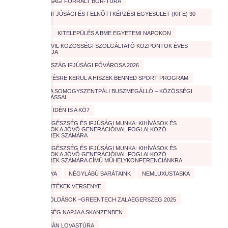
JÓTÉKONYSÁGI FORRALT BOR-TÚRA
KATOLIKUS IFJÚSÁGI ÉS FELNŐTTKÉPZÉSI EGYESÜLET (KIFE) 30
ÉVES
KIÁLLÍTÁS
KITELEPÜLÉS A BME EGYETEMI NAPOKON
KÜLHONI CIVIL KÖZÖSSÉGI SZOLGÁLTATÓ KÖZPONTOK ÉVES
TALÁLKOZÓJA
MAGYARORSZÁG IFJÚSÁGI FŐVÁROSA 2026
MEGHIRDETÉSRE KERÜL A HISZEK BENNED SPORT PROGRAM
MEGÚJULT A SOMOGYSZENTPÁLI BUSZMEGÁLLÓ – KÖZÖSSÉGI
ÖSSZEFOGÁSSAL
MENŐ VOLT IDÉN IS A KÖ7
MENTÁLIS EGÉSZSÉG ÉS IFJÚSÁGI MUNKA: KIHÍVÁSOK ÉS
MEGOLDÁSOK A JÖVŐ GENERÁCIÓIVAL FOGLALKOZÓ
SZAKEMBEREK SZÁMÁRA
MENTÁLIS EGÉSZSÉG ÉS IFJÚSÁGI MUNKA: KIHÍVÁSOK ÉS
MEGOLDÁSOK A JÖVŐ GENERÁCIÓIVAL FOGLALKOZÓ
SZAKEMBEREK SZÁMÁRA CÍMŰ MŰHELYKONFERENCIÁNKRA
MENTŐKUTYA
NÉGYLÁBÚ BARÁTAINK
NEMLUXUSTASKA
NEMZETI ÉRTÉKEK VERSENYE
OKOS MEGOLDÁSOK –GREENTECH ZALAEGERSZEG 2025
ÖNKÉNTESSÉG NAPJA A SKANZENBEN
ŐSEINK ÚTJÁN LOVASTÚRA