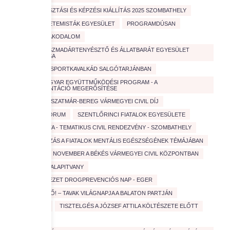
PÁLYAVÁLASZTÁSI ÉS KÉPZÉSI KIÁLLÍTÁS 2025 SZOMBATHELY
PÉCSI EGYETEMISTÁK EGYESÜLET
PROGRAMDÚSAN
SÁRKÖZI LAKODALOM
SAVARIA DÍSZMADÁRTENYÉSZTŐ ÉS ÁLLATBARÁT EGYESÜLET
BEMUTATÁSA
SPORT
SPORTKAVALKÁD SALGÓTARJÁNBAN
SVÁJCI-MAGYAR EGYÜTTMŰKÖDÉSI PROGRAM - A
PÁLYAORIENTÁCIÓ MEGERŐSÍTÉSE
SZABOLCS-SZATMÁR-BEREG VÁRMEGYEI CIVIL DÍJ
SZAKMAI FORUM
SZENTLŐRINCI FIATALOK EGYESÜLETE
SZOCIOSÉTA - TEMATIKUS CIVIL RENDEZVÉNY - SZOMBATHELY
TANÁCSKOZÁS A FIATALOK MENTÁLIS EGÉSZSÉGÉNEK TÉMÁJÁBAN
TARTALMAS NOVEMBER A BÉKÉS VÁRMEGYEI CIVIL KÖZPONTBAN
TESZ VESZ ALAPITVANY
TISZTA ÉLVEZET DROGPREVENCIÓS NAP - EGER
TISZTA JÖVŐ! – TAVAK VILÁGNAPJA A BALATON PARTJÁN
TISZTA VÍZ
TISZTELGÉS A JÓZSEF ATTILA KÖLTÉSZETE ELŐTT
TÚRÁZÁS