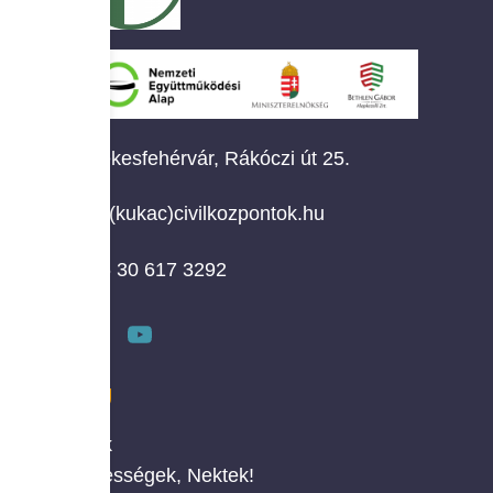
Székesfehérvár, Rákóczi út 25.
info(kukac)civilkozpontok.hu
+36 30 617 3292
MENÜ
Rólunk
Érdekességek, Nektek!