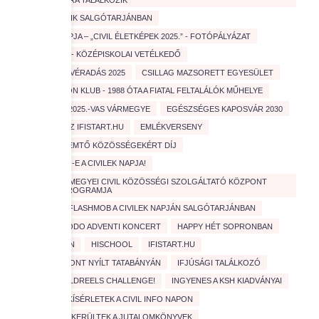
CIVIL MOZAIK SALGÓTARJÁNBAN
CIVILEK NAPJA – „CIVIL ÉLETKÉPEK 2025.” - FOTÓPÁLYÁZAT
COOLTÚRA - KÖZÉPISKOLAI VETÉLKEDŐ
CSERKÉSZ VÉRADÁS 2025
CSILLAG MAZSORETT EGYESÜLET
D
EDISON KLUB - 1988 ÓTA A FIATAL FELTALÁLÓK MŰHELYE
EDUCATIO 2025.-VAS VÁRMEGYE
EGÉSZSÉGES KAPOSVÁR 2030
ELINDULT AZ IFISTART.HU
EMLÉKVERSENY
ÉRTÉKTEREMTŐ KÖZÖSSÉGEKÉRT DÍJ
FEBRUÁR 1.-E A CIVILEK NAPJA!
FEJÉR VÁRMEGYEI CIVIL KÖZÖSSÉGI SZOLGÁLTATÓ KÖZPONT
SZAKMAI PROGRAMJA
FEZEN
FLASHMOB A CIVILEK NAPJÁN SALGÓTARJÁNBAN
GONDOSKODO ADVENTI KONCERT
HAPPY HÉT SOPRONBAN
HASZNOSAN
HISCHOOL
IFISTART.HU
IFJÚSÁGI PONT NYÍLT TATABÁNYÁN
IFJÚSÁGI TALÁLKOZÓ
INDUL A ZÖLDREELS CHALLENGE!
INGYENES A KSH KIADVÁNYAI
IZGALMAS KÍSÉRLETEK A CIVIL INFO NAPON
JÓ HELYRE KERÜLTEK A JUTALOMKÖNYVEK