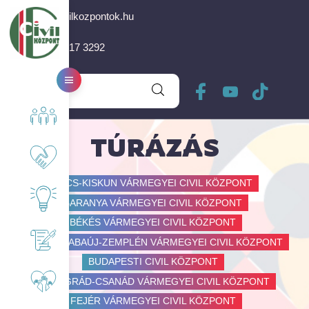
info@civilkozpontok.hu
+36 30 617 3292
Rólunk
TÚRÁZÁS
Együttműködő partnereink
BÁCS-KISKUN VÁRMEGYEI CIVIL KÖZPONT
BARANYA VÁRMEGYEI CIVIL KÖZPONT
Érdekességek, Nektek!
BÉKÉS VÁRMEGYEI CIVIL KÖZPONT
BORSOD-ABAÚJ-ZEMPLÉN VÁRMEGYEI CIVIL KÖZPONT
Pályázati felhívás
BUDAPESTI CIVIL KÖZPONT
CSONGRÁD-CSANÁD VÁRMEGYEI CIVIL KÖZPONT
Önkéntesség
FEJÉR VÁRMEGYEI CIVIL KÖZPONT