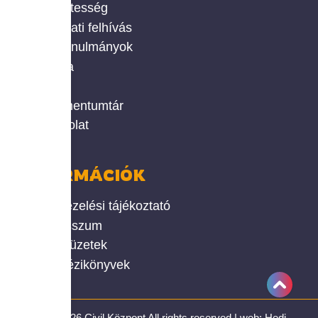
Önkéntesség
Pályázati felhívás
Civil tanulmányok
Galéria
Hírek
Dokumentumtár
Kapcsolat
INFORMÁCIÓK
Adatkezelési tájékoztató
Impresszum
Okos füzetek
Civil kézikönyvek
1990-2026 Civil Központ All rights reserved | web:
Hedi