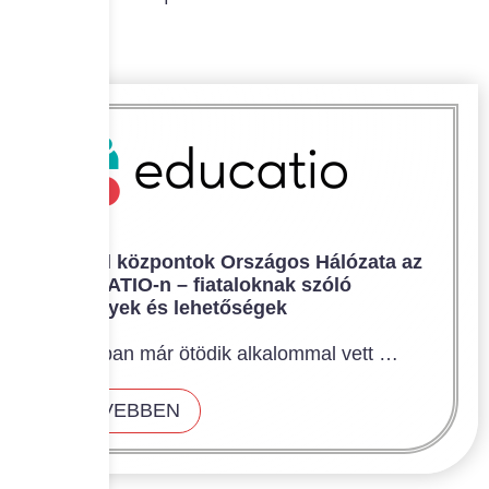
Hírlevelek
A Civil központok Országos Hálózata az
EDUCATIO-n – fiataloknak szóló
élmények és lehetőségek
2026-ban már ötödik alkalommal vett …
BŐVEBBEN