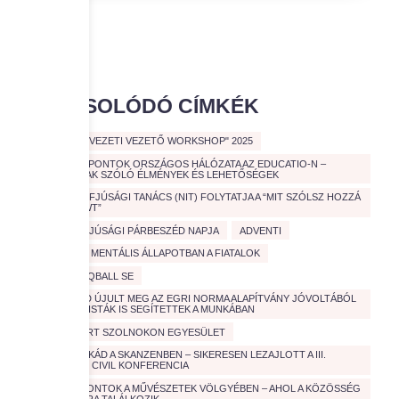
KAPCSOLÓDÓ CÍMKÉK
"CIVIL SZERVEZETI VEZETŐ WORKSHOP" 2025
A CIVIL KÖZPONTOK ORSZÁGOS HÁLÓZATA AZ EDUCATIO-N –
FIATALOKNAK SZÓLÓ ÉLMÉNYEK ÉS LEHETŐSÉGEK
A NEMZETI IFJÚSÁGI TANÁCS (NIT) FOLYTATJA A “MIT SZÓLSZ HOZZÁ
ROADSHOWT”
A VÁROSI IFJÚSÁGI PÁRBESZÉD NAPJA
ADVENTI
AGGASZTÓ MENTÁLIS ÁLLAPOTBAN A FIATALOK
ARENDA TEQBALL SE
AÚJABB PAD ÚJULT MEG AZ EGRI NORMA ALAPÍTVÁNY JÓVOLTÁBÓL
– EGYETEMISTÁK IS SEGÍTETTEK A MUNKÁBAN
AUTISTÁKÉRT SZOLNOKON EGYESÜLET
CIVIL KAVALKÁD A SKANZENBEN – SIKERESEN LEZAJLOTT A III.
ORSZÁGOS CIVIL KONFERENCIA
CIVIL KÖZPONTOK A MŰVÉSZETEK VÖLGYÉBEN – AHOL A KÖZÖSSÉG
ÉS A KULTÚRA TALÁLKOZIK