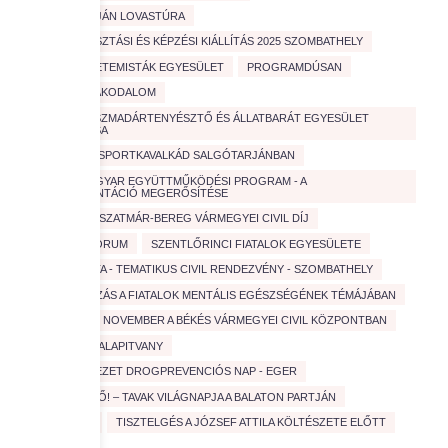
ŐSEINK ÚTJÁN LOVASTÚRA
PÁLYAVÁLASZTÁSI ÉS KÉPZÉSI KIÁLLÍTÁS 2025 SZOMBATHELY
PÉCSI EGYETEMISTÁK EGYESÜLET
PROGRAMDÚSAN
SÁRKÖZI LAKODALOM
SAVARIA DÍSZMADÁRTENYÉSZTŐ ÉS ÁLLATBARÁT EGYESÜLET
BEMUTATÁSA
SPORT
SPORTKAVALKÁD SALGÓTARJÁNBAN
SVÁJCI-MAGYAR EGYÜTTMŰKÖDÉSI PROGRAM - A
PÁLYAORIENTÁCIÓ MEGERŐSÍTÉSE
SZABOLCS-SZATMÁR-BEREG VÁRMEGYEI CIVIL DÍJ
SZAKMAI FORUM
SZENTLŐRINCI FIATALOK EGYESÜLETE
SZOCIOSÉTA - TEMATIKUS CIVIL RENDEZVÉNY - SZOMBATHELY
TANÁCSKOZÁS A FIATALOK MENTÁLIS EGÉSZSÉGÉNEK TÉMÁJÁBAN
TARTALMAS NOVEMBER A BÉKÉS VÁRMEGYEI CIVIL KÖZPONTBAN
TESZ VESZ ALAPITVANY
TISZTA ÉLVEZET DROGPREVENCIÓS NAP - EGER
TISZTA JÖVŐ! – TAVAK VILÁGNAPJA A BALATON PARTJÁN
TISZTA VÍZ
TISZTELGÉS A JÓZSEF ATTILA KÖLTÉSZETE ELŐTT
TÚRÁZÁS