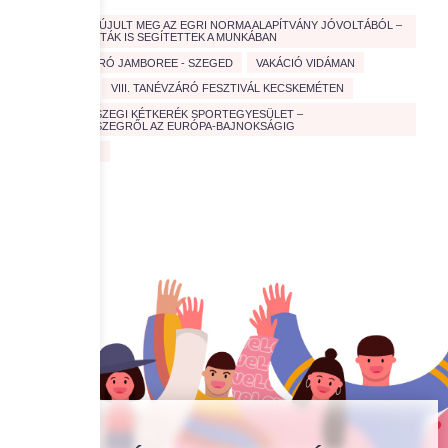
ÚJABB PAD ÚJULT MEG AZ EGRI NORMA ALAPÍTVÁNY JÓVOLTÁBÓL –
EGYETEMISTÁK IS SEGÍTETTEK A MUNKÁBAN
V. TANÉVZÁRÓ JAMBOREE - SZEGED
VAKÁCIÓ VIDÁMAN
VÉRADÁS
VIII. TANÉVZÁRÓ FESZTIVÁL KECSKEMÉTEN
ZALAEGERSZEGI KÉTKERÉK SPORTEGYESÜLET –
ZALAEGERSZEGRŐL AZ EURÓPA-BAJNOKSÁGIG
ZÖLD JÖVŐ