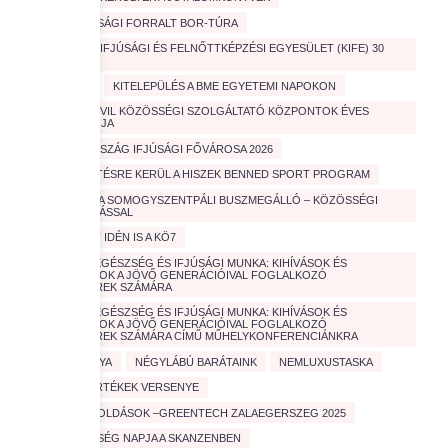
JÓTÉKONYSÁGI FORRALT BOR-TÚRA
KATOLIKUS IFJÚSÁGI ÉS FELNŐTTKÉPZÉSI EGYESÜLET (KIFE) 30
ÉVES
KIÁLLÍTÁS
KITELEPÜLÉS A BME EGYETEMI NAPOKON
KÜLHONI CIVIL KÖZÖSSÉGI SZOLGÁLTATÓ KÖZPONTOK ÉVES
TALÁLKOZÓJA
MAGYARORSZÁG IFJÚSÁGI FŐVÁROSA 2026
MEGHIRDETÉSRE KERÜL A HISZEK BENNED SPORT PROGRAM
MEGÚJULT A SOMOGYSZENTPÁLI BUSZMEGÁLLÓ – KÖZÖSSÉGI
ÖSSZEFOGÁSSAL
MENŐ VOLT IDÉN IS A KÖ7
MENTÁLIS EGÉSZSÉG ÉS IFJÚSÁGI MUNKA: KIHÍVÁSOK ÉS
MEGOLDÁSOK A JÖVŐ GENERÁCIÓIVAL FOGLALKOZÓ
SZAKEMBEREK SZÁMÁRA
MENTÁLIS EGÉSZSÉG ÉS IFJÚSÁGI MUNKA: KIHÍVÁSOK ÉS
MEGOLDÁSOK A JÖVŐ GENERÁCIÓIVAL FOGLALKOZÓ
SZAKEMBEREK SZÁMÁRA CÍMŰ MŰHELYKONFERENCIÁNKRA
MENTŐKUTYA
NÉGYLÁBÚ BARÁTAINK
NEMLUXUSTASKA
NEMZETI ÉRTÉKEK VERSENYE
OKOS MEGOLDÁSOK –GREENTECH ZALAEGERSZEG 2025
ÖNKÉNTESSÉG NAPJA A SKANZENBEN