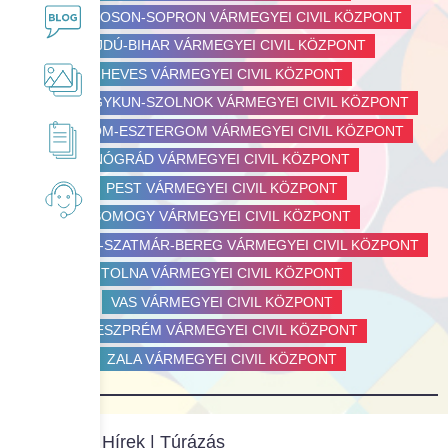
GYŐR-MOSON-SOPRON VÁRMEGYEI CIVIL KÖZPONT
Iskolai közösségi szolgálat
Hírek
HAJDÚ-BIHAR VÁRMEGYEI CIVIL KÖZPONT
HEVES VÁRMEGYEI CIVIL KÖZPONT
AlaCOOLj!
Galéria
JÁSZ-NAGYKUN-SZOLNOK VÁRMEGYEI CIVIL KÖZPONT
KOMÁROM-ESZTERGOM VÁRMEGYEI CIVIL KÖZPONT
Dokumentumtár
NÓGRÁD VÁRMEGYEI CIVIL KÖZPONT
PEST VÁRMEGYEI CIVIL KÖZPONT
Civil kézikönyvek
Kapcsolat
SOMOGY VÁRMEGYEI CIVIL KÖZPONT
SZABOLCS-SZATMÁR-BEREG VÁRMEGYEI CIVIL KÖZPONT
Okos füzetek
TOLNA VÁRMEGYEI CIVIL KÖZPONT
VAS VÁRMEGYEI CIVIL KÖZPONT
Civil Érték magazin
VESZPRÉM VÁRMEGYEI CIVIL KÖZPONT
ZALA VÁRMEGYEI CIVIL KÖZPONT
Egyéb kiadványok
Főoldal
|
Hírek
| Túrázás